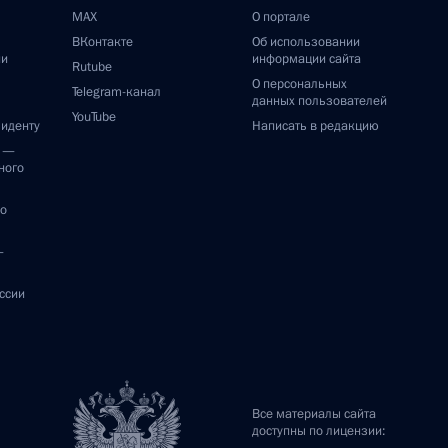
MAX
О портале
ВКонтакте
Об использовании
ии
информации сайта
Rutube
О персональных
Telegram-канал
данных пользователей
YouTube
зиденту
Написать в редакцию
и —
ного
по
—
ссии
Все материалы сайта
доступны по лицензии: