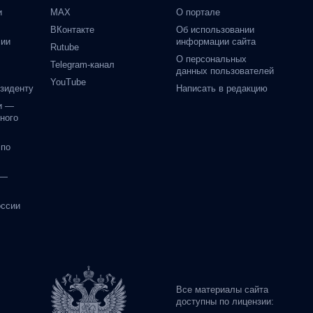
и
MAX
О портале
ВКонтакте
Об использовании
сии
информации сайта
Rutube
О персональных
Telegram-канал
данных пользователей
YouTube
езиденту
Написать в редакцию
и —
ного
 по
 —
оссии
Все материалы сайта
доступны по лицензии: