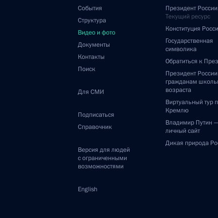
События
Президент России
Текущий ресурс
Структура
Конституция Росс
Видео и фото
Государственная
Документы
символика
Контакты
Обратиться к Пре
Поиск
Президент Росси
гражданам школь
возраста
Для СМИ
Виртуальный тур 
Кремлю
Подписаться
Владимир Путин 
Справочник
личный сайт
Дикая природа Ро
Версия для людей
с ограниченными
возможностями
English