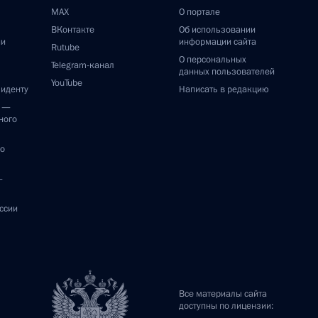
MAX
О портале
ВКонтакте
Об использовании
ии
информации сайта
Rutube
О персональных
Telegram-канал
данных пользователей
YouTube
зиденту
Написать в редакцию
и —
ного
по
—
ссии
Все материалы сайта
доступны по лицензии: