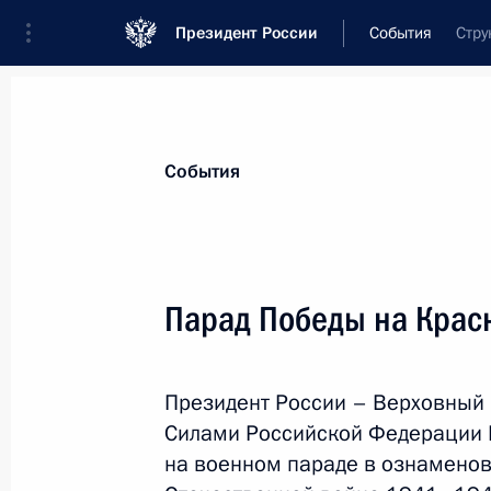
Президент России
События
Стру
Президент
Администрация
Государст
Новости
Стенограммы
Поездки
Те
События
Показа
Парад Победы на Крас
16 мая, суббота
Президент России – Верховны
Телефонный разговор с Президен
Силами Российской Федерации 
Заидом Аль Нахайяном
на военном параде в ознамено
16 мая 2026 года, 17:05