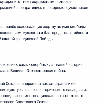
 суверенитет тем государствам, которые
ерманией, превратились в покорных соучастников
и, принёс колоссальную жертву во имя свободы
воплощением мужества и благородства, стойкости
8
44м
ой славой грандиозной Победы.
тии Аланом Гаглоевым
10
агических, самых скорбных дат нашей истории.
чалась Великая Отечественная война.
ий Союз, планировали захват страны и её
ние культуры, нашего исторического наследия и,
 Абхазия Бадрой Гунбой
6
геноцид всего многонационального советского
 этносов Советского Союза.