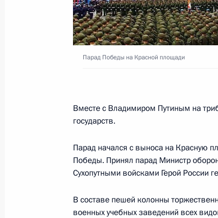
14 мая 2026 года, 15:00
Москва
13 мая, среда
Парад Победы на Красной площади
Встреча с Президентом Нового ба
Роуссефф
13 мая 2026 года, 22:15
Москва, Кремль
Вместе с Владимиром Путиным на триб
государств.
Встреча с Егором Ковальчуком
Парад начался с выноса на Красную п
13 мая 2026 года, 19:20
Москва, Кремль
Победы. Принял парад Министр обор
Сухопутными войсками Герой России г
В составе пешей колонны торжестве
Встреча с Александром Шуваевым
военных учебных заведений всех видо