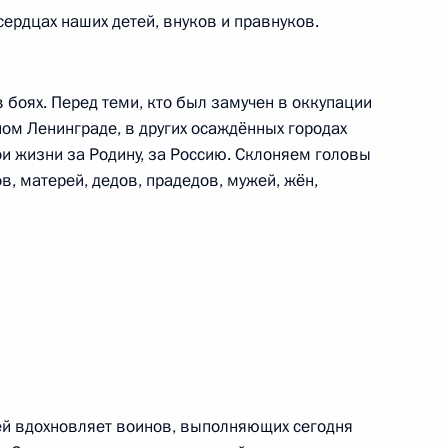
сердцах наших детей, внуков и правнуков.
вакии Робертом Фицо
7
боях. Перед теми, кто был замучен в оккупации
дном Ленинграде, в других осаждённых городах
 по случаю Дня Победы
9
4м
вои жизни за Родину, за Россию. Склоняем головы
в, матерей, дедов, прадедов, мужей, жён,
естного Солдата
9
7м
и
55
46м
ей вдохновляет воинов, выполняющих сегодня
ощадь