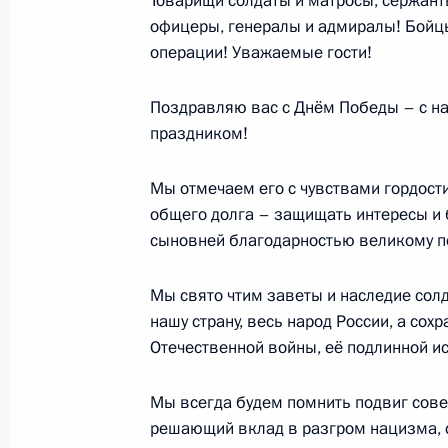
Товарищи солдаты и матросы, сержан
12 мая 2026 года, 20:10
Москва, Кремль
офицеры, генералы и адмиралы! Бойц
операции! Уважаемые гости!
Заявление по поводу успешного ис
Поздравляю вас с Днём Победы – с 
12 мая 2026 года, 16:30
Москва, Кремль
праздником!
Мы отмечаем его с чувствами гордост
общего долга – защищать интересы и 
Встреча с Уполномоченным по прав
сыновней благодарностью великому п
Москальковой
12 мая 2026 года, 13:45
Москва, Кремль
Мы свято чтим заветы и наследие сол
нашу страну, весь народ России, а сох
Отечественной войны, её подлинной ист
11 мая, понедельник
Мы всегда будем помнить подвиг совет
Встреча с Верой Гуревич
решающий вклад в разгром нацизма, с