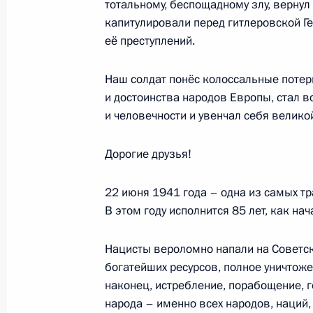
11 мая 2026 года, 22:00
Москва
тотальному, беспощадному злу, вернул
капитулировали перед гитлеровской Г
её преступлений.
9 мая, суббота
Наш солдат понёс колоссальные потер
Ответы на вопросы журналистов
и достоинства народов Европы, стал 
и человечности и увенчал себя велик
9 мая 2026 года, 21:45
Москва, Кремль
Дорогие друзья!
Встреча с Президентом Южной Осе
22 июня 1941 года – одна из самых тр
9 мая 2026 года, 20:30
Москва, Кремль
В этом году исполнится 85 лет, как на
Нацисты вероломно напали на Советск
богатейших ресурсов, полное уничтоже
Встреча с Президентом Республики
наконец, истребление, порабощение, 
9 мая 2026 года, 19:25
Москва, Кремль
народа – именно всех народов, наций,