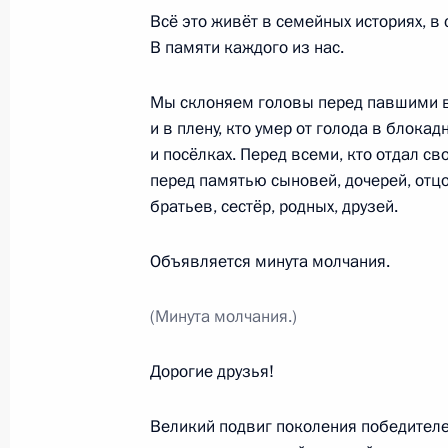
Всё это живёт в семейных историях, в 
Встреча с Премьер-министром Сло
В памяти каждого из нас.
9 мая 2026 года, 13:40
Москва, Кремль
Мы склоняем головы перед павшими в 
и в плену, кто умер от голода в блока
Приём от имени Президента России
и посёлках. Перед всеми, кто отдал с
перед памятью сыновей, дочерей, отцо
9 мая 2026 года, 11:40
Москва, Кремль
братьев, сестёр, родных, друзей.
Объявляется минута молчания.
Возложение цветов к Могиле Неизв
9 мая 2026 года, 11:00
Москва
(Минута молчания.)
Дорогие друзья!
Парад Победы на Красной площад
Великий подвиг поколения победител
9 мая 2026 года, 10:50
Москва, Красная пл