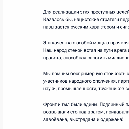
Для реализации этих преступных целе
Встреча с Президентом Республик
Казалось бы, нацистские стратеги педа
называется русским характером и сило
9 мая 2026 года, 18:45
Москва, Кремль
Эти качества с особой мощью проявля
Наш народ стеной встал на пути врага
Встреча с Президентом Лаоса Тхон
правота, способная сплотить миллион
9 мая 2026 года, 16:45
Москва, Кремль
Мы помним беспримерную стойкость с
участников народного ополчения, парт
науки, промышленности, тружеников с
Встреча с Верховным правителем 
Ибрагимом
Фронт и тыл были едины. Подлинный п
9 мая 2026 года, 15:40
Москва, Кремль
возвышали его над врагом, придавали 
завоёвана, выстрадана и одержана!