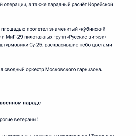
й операции, а также парадный расчёт Корейской
ы Бердымухамедовым
й площадью пролетел знаменитый «кýбинский
 и МиГ-29 пилотажных групп «Русские витязи»
 штурмовики Су-25, раскрасившие небо цветами
теплотехники
17
11м
л сводный оркестр Московского гарнизона.
 военном параде
номического развития
5
рогие ветераны!