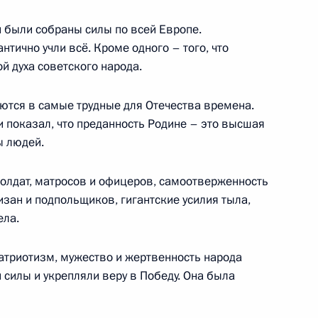
й были собраны силы по всей Европе.
и Сербской Синишей Караном
нтично учли всё. Кроме одного – того, что
9
й духа советского народа.
ются в самые трудные для Отечества времена.
 и показал, что преданность Родине – это высшая
глуном Сисулитом
5
ы людей.
олдат, матросов и офицеров, самоотверженность
изан и подпольщиков, гигантские усилия тыла,
ела.
Малайзии султаном
8
атриотизм, мужество и жертвенность народа
силы и укрепляли веру в Победу. Она была