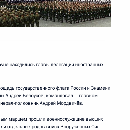
нка развития Дилмой
7
уне находились главы делегаций иностранных
4
лощадь государственного флага России и Знамени
оны
Андрей Белоусов
, командовал – главком
енерал-полковник Андрей Мордвичёв.
нным маршем прошли военнослужащие высших
3
в и отдельных родов войск Вооружённых Сил