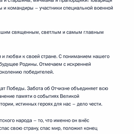
ты и старшины, мичманы и прапорщики! Товарищи
ы и командиры – участники специальной военной
пытания ракеты «Сармат»
4
7м
нашим священным, светлым и самым главным
и и любви к своей стране. С пониманием нашего
будущее Родины. Отмечаем с искренней
ам человека Татьяной
5
околению победителей.
дат Победы. Забота об Отчизне объединяет всю
ранение памяти о событиях Великой
ории, истинных героях для нас – дело чести.
ского народа – то, что именно он внёс
пас свою страну, спас мир, положил конец