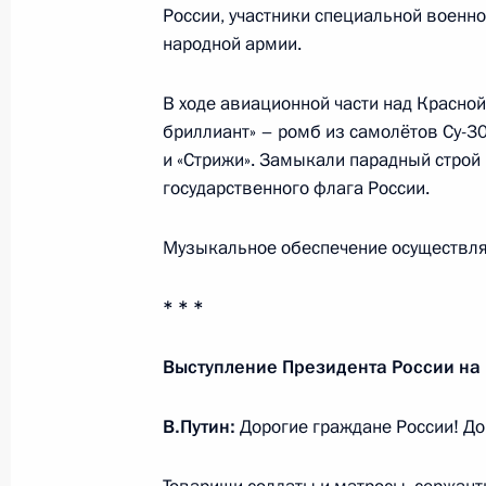
13 мая 2026 года, 19:15
Москва, Кремль
России, участники специальной военно
народной армии.
Телефонный разговор с Гурбангул
В ходе авиационной части над Красно
бриллиант» – ромб из самолётов Су-30
13 мая 2026 года, 18:50
и «Стрижи». Замыкали парадный строй
государственного флага России.
Посещение Московского института 
Музыкальное обеспечение осуществля
13 мая 2026 года, 17:25
Москва
* * *
Выступление Президента России на
12 мая, вторник
Рабочая встреча с Министром эко
В.Путин:
Дорогие граждане России! До
Максимом Решетниковым