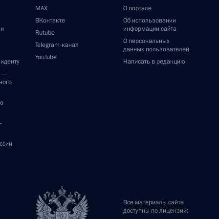
MAX
О портале
ВКонтакте
Об использовании
ии
информации сайта
Rutube
О персональных
Telegram-канал
данных пользователей
YouTube
зиденту
Написать в редакцию
и —
ного
по
—
ссии
Все материалы сайта
доступны по лицензии: