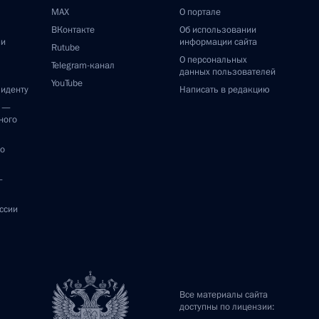
MAX
О портале
ВКонтакте
Об использовании
ии
информации сайта
Rutube
О персональных
Telegram-канал
данных пользователей
YouTube
зиденту
Написать в редакцию
и —
ного
по
—
ссии
Все материалы сайта
доступны по лицензии: