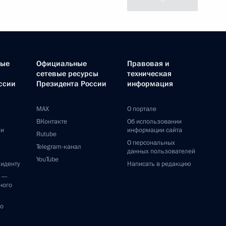
ные
Официальные
Правовая и
сетевые ресурсы
техническая
ссии
Президента России
информация
MAX
О портале
ВКонтакте
Об использовании
ии
информации сайта
Rutube
О персональных
Telegram-канал
данных пользователей
YouTube
зиденту
Написать в редакцию
и —
ного
по