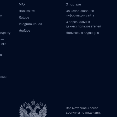
MAX
О портале
ВКонтакте
Об использовании
ии
информации сайта
Rutube
О персональных
Telegram-канал
данных пользователей
YouTube
зиденту
Написать в редакцию
и —
ного
по
—
ссии
Все материалы сайта
доступны по лицензии: