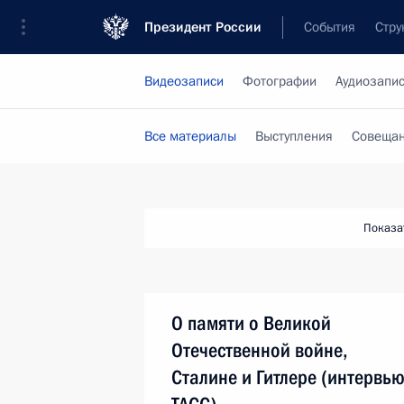
Президент России
События
Стру
Видеозаписи
Фотографии
Аудиозапи
Все материалы
Выступления
Совещан
Показа
О памяти о Великой
Отечественной войне,
Сталине и Гитлере (интервь