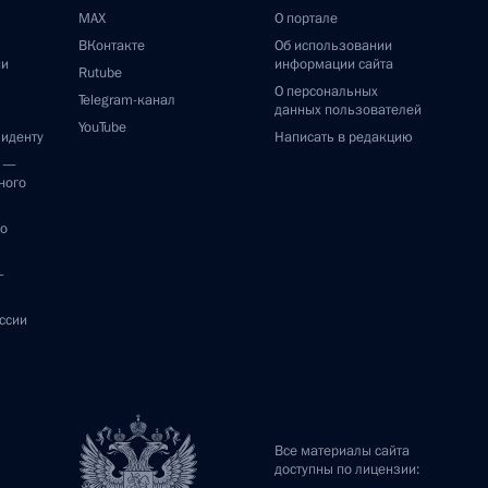
MAX
О портале
ВКонтакте
Об использовании
ии
информации сайта
Rutube
О персональных
Telegram-канал
данных пользователей
YouTube
зиденту
Написать в редакцию
и —
ного
по
—
ссии
Все материалы сайта
доступны по лицензии: