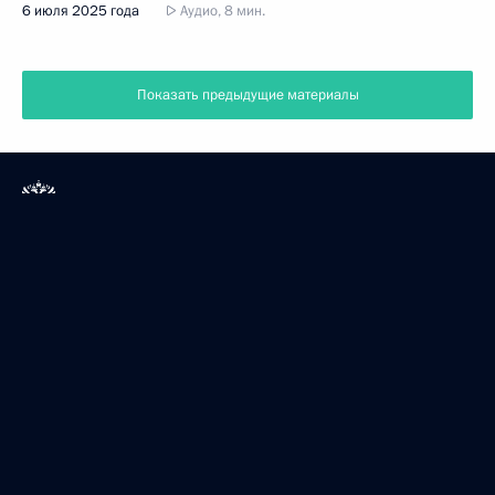
6 июля 2025 года
Аудио, 8 мин.
Показать предыдущие материалы
Президент России
Версия официального сайта для мобильных устройств
События
Структура
Видео и фото