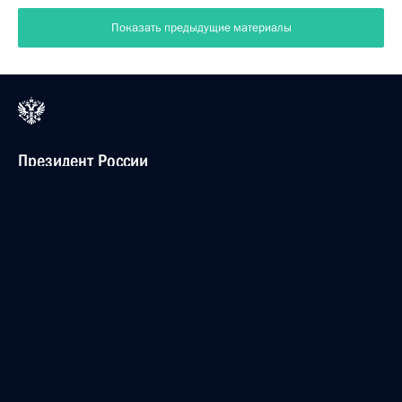
Показать предыдущие материалы
Президент России
Версия официального сайта для мобильных устройств
События
Структура
Видео и фото
Документы
Контакты