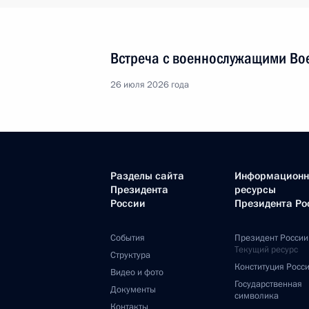
Встреча с военнослужащими Во
26 июля 2026 года
Разделы сайта
Информацион
Президента
ресурсы
России
Президента Ро
События
Президент России
Текущий ресурс
Структура
Конституция Росс
Видео и фото
Государственная
Документы
символика
Контакты