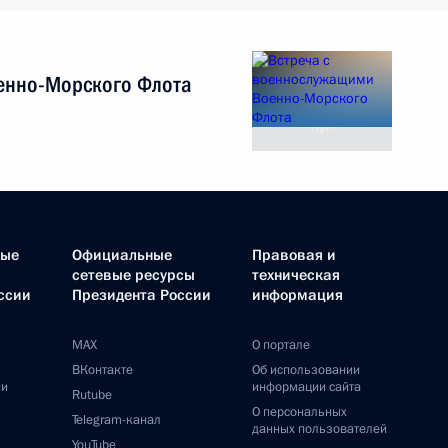
енно-Морского Флота
ные
Официальные
Правовая и
сетевые ресурсы
техническая
ссии
Президента России
информация
MAX
О портале
ВКонтакте
Об использовании
ии
информации сайта
Rutube
О персональных
Telegram-канал
данных пользователей
YouTube