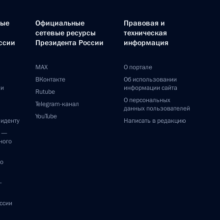
ные
Официальные
Правовая и
сетевые ресурсы
техническая
ссии
Президента России
информация
MAX
О портале
ВКонтакте
Об использовании
ии
информации сайта
Rutube
О персональных
Telegram-канал
данных пользователей
YouTube
зиденту
Написать в редакцию
и —
ного
по
—
ссии