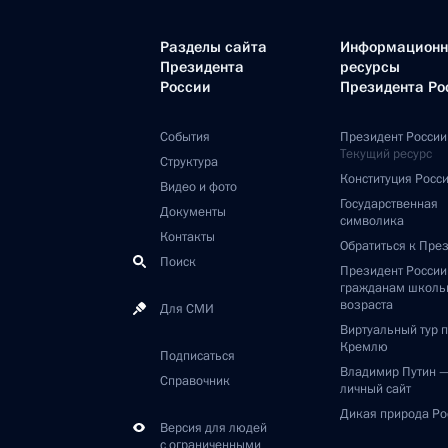
Разделы сайта
Информацион
Президента
ресурсы
России
Президента Ро
События
Президент России
Текущий ресурс
Структура
Конституция Росс
Видео и фото
Государственная
Документы
символика
Контакты
Обратиться к Пре
Поиск
Президент Росси
гражданам школь
возраста
Для СМИ
Виртуальный тур 
Кремлю
Подписаться
Владимир Путин 
Справочник
личный сайт
Дикая природа Ро
Версия для людей
с ограниченными