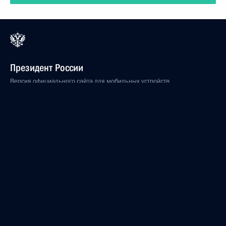
Президент России
Версия официального сайта для мобильных устройств
События
Структура
Видео и фото
Документы
Контакты
Поиск