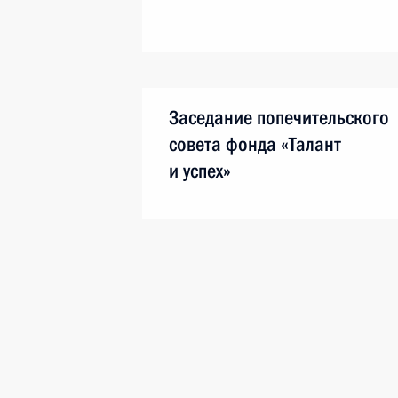
Заседание попечительского
совета фонда «Талант
и успех»
13 ноября 2020 года
Аудио, 29 мин.
В режиме видеоконференции
Президент принял участие
в заседании попечительского
совета фонда «Талант и успех».