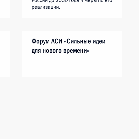
России до 2030 года и меры по его
реализации.
Форум АСИ «Сильные идеи
для нового времени»
13 ноября 2020 года
Аудио, 9 мин.
Владимир Путин в режиме
видеоконференции принял участие
в пленарном заседании форума
«Сильные идеи для нового
времени», организатором которого
выступает автономная
некоммерческая организация