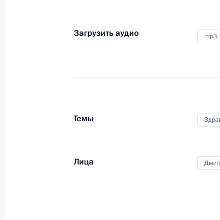
Под председательством
Владимира Путина в режиме
Загрузить аудио
mp3,
видеоконференции состоялось
совместное заседание
Государственного Совета и Совета
при Президенте
по стратегическому развитию
и национальным проектам.
Темы
Здра
Встреча по случаю подписания
меморандума между НИЦЭМ имени
Лица
Дмит
Гамалеи, компанией
«АстраЗенека», РФПИ и «Р-Фарм»
21 декабря 2020 года
Аудио, 28 мин.