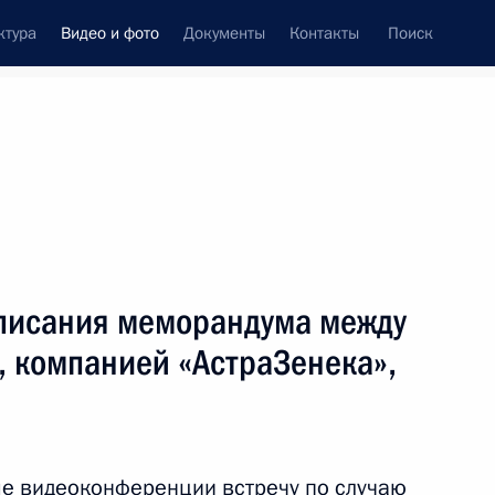
ктура
Видео и фото
Документы
Контакты
Поиск
си
ия, встречи
Встречи со СМИ
декабрь, 2020
ть следующие материалы
дписания меморандума между
 компанией «АстраЗенека»,
Встреча с членами
Правительства
е видеоконференции встречу по случаю