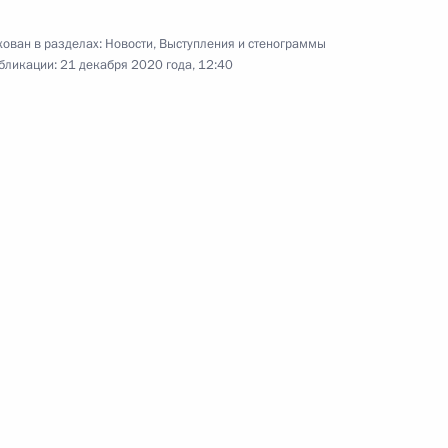
Владимир Путин в режиме
видеоконференции встретился
ован в разделах:
Новости
,
Выступления и стенограммы
с участниками социального
бликации:
21 декабря 2020 года, 12:40
онлайн-форума Всероссийской
политической партии «Единая
Россия».
Заседание Совета
по развитию гражданского