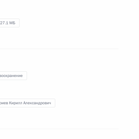
Владимир Путин посетил
Национальный центр управления
27.1 МБ
обороной, где принял участие
в ежегодном расширенном
заседании коллегии Министерства
обороны Российской Федерации.
воохранение
Социальный онлайн-форум
партии «Единая Россия»
риев Кирилл Александрович
14 декабря 2020 года
Аудио, 32 мин.