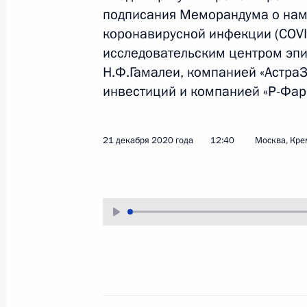
подписания Меморандума о нам
24 декабря 2020 года
Аудио, 57 мин.
коронавирусной инфекции (COV
Под председательством
исследовательским центром эп
Владимира Путина в режиме
Н.Ф.Гамалеи, компанией «Астра
видеоконференции состоялось
инвестиций и компанией «Р-Фар
заседание попечительского совет
Московского государственного
университета имени
М.В.Ломоносова.
21 декабря 2020 года
12:40
Москва, Кре
Совместное заседание Госсовета
и Совета по стратегическому
развитию и нацпроектам
23 декабря 2020 года
Аудио, 3 ч.