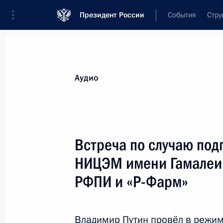
Президент России
События
Стру
Видеозаписи
Фотографии
Аудиозапи
Все материалы
Выступления
Совещан
Аудио
Показа
Встреча по случаю по
НИЦЭМ имени Гамалеи,
Заседание попечительского
РФПИ и «Р-Фарм»
совета МГУ
Владимир Путин провёл в режим