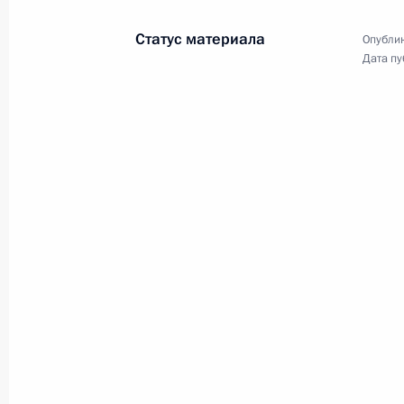
Владимир Путин провёл в режиме
Статус материала
видеоконференции встречу
Опублик
по случаю подписания
Дата пу
Меморандума о намерениях
в области профилактики новой
коронавирусной инфекции (COVID-
19) между Национальным
исследовательским центром
эпидемиологии и микробиологии
имени Н.Ф.Гамалеи, компанией
«АстраЗенека», Российским
фондом прямых инвестиций
и компанией «Р-Фарм».
Заседание Высшего
Евразийского