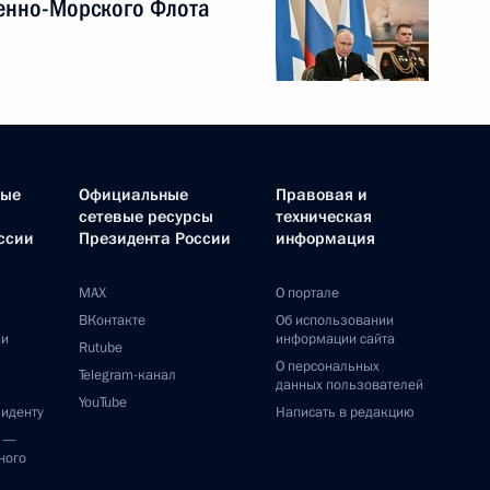
енно-Морского Флота
ные
Официальные
Правовая и
сетевые ресурсы
техническая
ссии
Президента России
информация
MAX
О портале
ВКонтакте
Об использовании
ии
информации сайта
Rutube
О персональных
Telegram-канал
данных пользователей
YouTube
зиденту
Написать в редакцию
и —
ного