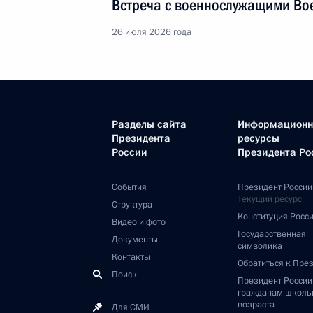
Встреча с военнослужащими Во
26 июля 2026 года
Разделы сайта
Информацион
Президента
ресурсы
России
Президента Ро
События
Президент России
Текущий ресурс
Структура
Конституция Росс
Видео и фото
Государственная
Документы
символика
Контакты
Обратиться к Пре
Поиск
Президент Росси
гражданам школь
возраста
Для СМИ