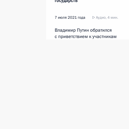
государств
7 июля 2021 года
Аудио, 4 мин.
Владимир Путин обратился
с приветствием к участникам
конференции руководителей
прокуратур европейских
государств.
Прямая линия с Влад
30 июня 2021 года
Москва