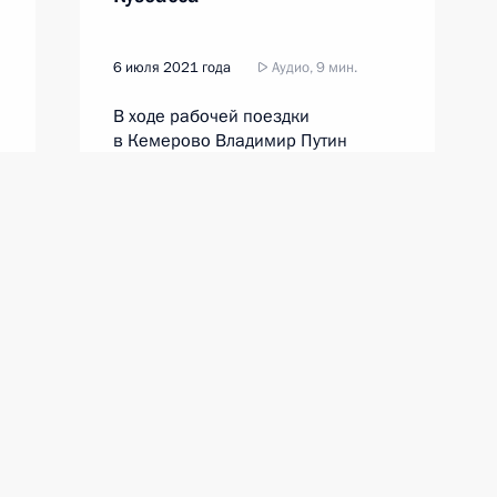
6 июля 2021 года
Аудио, 9 мин.
В ходе рабочей поездки
в Кемерово Владимир Путин
посетил торжественный вечер,
посвящённый празднованию 300-
летия Кузбасса.
имиром Путиным
00:00