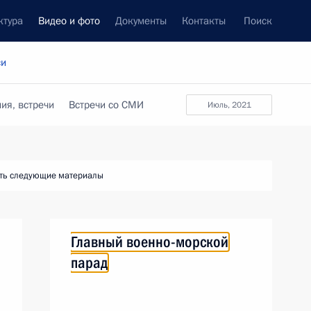
ктура
Видео и фото
Документы
Контакты
Поиск
си
ия, встречи
Встречи со СМИ
июль, 2021
ть следующие материалы
Главный военно-морской
парад