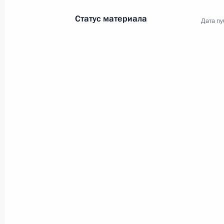
Президента в ДФО Юрием
Статус материала
Дата пу
Трутневым
6 августа 2026 года, 13:45
Президент России