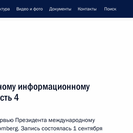
ктура
Видео и фото
Документы
Контакты
Поиск
енно-Морского Флота
 Совета Безопасности
ному информационному
сть 4
тервью Президента международному
mberg. Запись состоялась 1 сентября