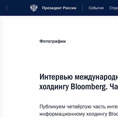
Президент России
События
Стру
Встреча с военнослужащими Во
Фотографии
26 июля 2026 года
Совещание с членами
Интервью международ
холдингу Bloomberg. Ча
1 день
назад
Публикуем четвёртую часть ин
информационному холдингу Bloo