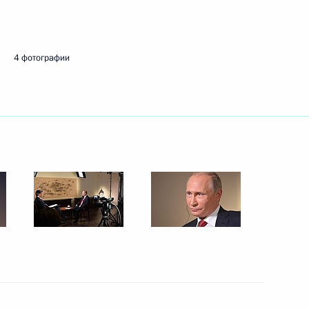
4 фотографии
Встреча с Председателем
Центризбиркома Эллой