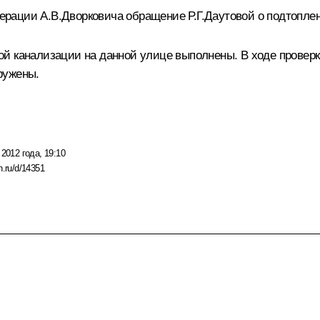
рации А.В.Дворковича обращение Р.Г.Даутовой о подтоплен
й канализации на данной улице выполнены. В ходе проверки
ружены.
 2012 года, 19:10
n.ru/d/14351