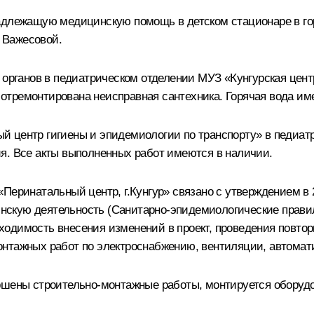
адлежащую медицинскую помощь в детском стационаре в гор
 Важесовой.
х органов в педиатрическом отделении МУЗ «Кунгурская цен
тремонтирована неисправная сантехника. Горячая вода имее
 центр гигиены и эпидемиологии по транспорту» в педиатри
я. Все акты выполненных работ имеются в наличии.
«Перинатальный центр, г.Кунгур» связано с утверждением в
скую деятельность (Санитарно-эпидемиологические правил
одимость внесения изменений в проект, проведения повтор
нтажных работ по электроснабжению, вентиляции, автомат
ршены строительно-монтажные работы, монтируется оборудо