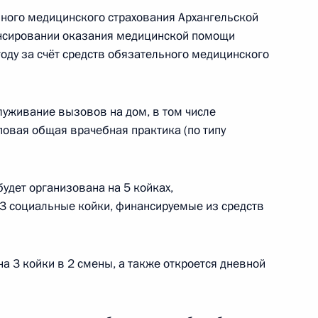
ного медицинского страхования Архангельской
нсировании оказания медицинской помощи
оду за счёт средств обязательного медицинского
уживание вызовов на дом, в том числе
повая общая врачебная практика (по типу
удет организована на 5 койках,
 3 социальные койки, финансируемые из средств
Заседание межведомственной
рабочей группы по повышению
эффективности сохранения объектов
а 3 койки в 2 смены, а также откроется дневной
культурного наследия, находящихся
в неудовлетворительном состоянии
14 июля 2026 года, 15:00