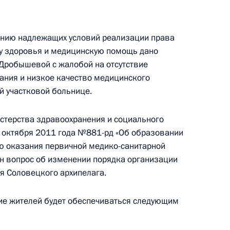
ической карте
ению надлежащих условий реализации права
ну здоровья и медицинскую помощь дано
робышевой с жалобой на отсутствие
ания и низкое качество медицинского
й участковой больнице.
ссии
стерства здравоохранения и социального
1 октября 2011 года №881-рд «Об образовании
ю оказания первичной медико-санитарной
н вопрос об изменении порядка организации
Мария Львова-Белова
я Соловецкого архипелага.
посетила Свердловскую
область
ие жителей будет обеспечиваться следующим
17 июля 2026 года, 18:00