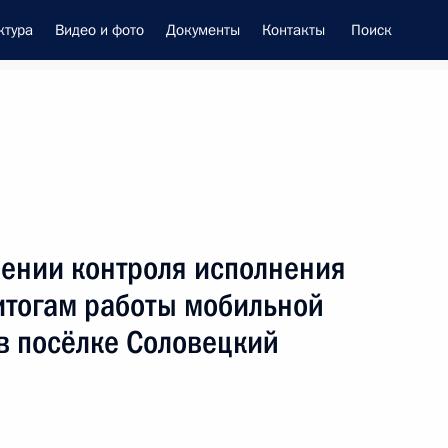
ктура
Видео и фото
Документы
Контакты
Поиск
енно-Морского Флота
лении контроля исполнения
 Совета Безопасности
итогам работы мобильной
в посёлке Соловецкий