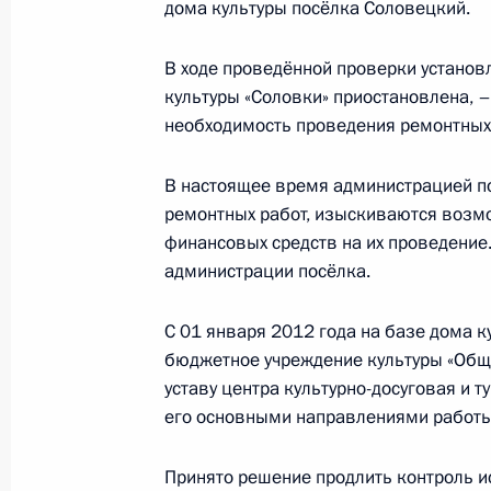
дома культуры посёлка Соловецкий.
по повышению устойчивости
экономики и поддержке
граждан в условиях санкций
В ходе проведённой проверки установл
культуры «Соловки» приостановлена, –
GOVERNMENT.RU
необходимость проведения ремонтных
В настоящее время администрацией п
ремонтных работ, изыскиваются возм
Отправить письмо Президенту
финансовых средств на их проведение
администрации посёлка.
С 01 января 2012 года на базе дома к
LETTERS.KREMLIN.RU
бюджетное учреждение культуры «Обще
Разделы сайта
Информацион
уставу центра культурно-досуговая и 
Президента
ресурсы
России
Президента Ро
его основными направлениями работы
Правительство Российской
События
Президент России
Принято решение продлить контроль и
Текущий ресурс