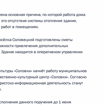
Федерации
ена основная причина, по которой работа дома
 это отсутствие системы отопления здания,
CONSTITUTION.KREMLIN.RU
 работ в помещениях.
осёлка Соловецкий подготовлены сметы
ожности привлечения дополнительных
Официальный портал
. Здание находится в оперативном управлении
правовой информации
ультуры «Соловки» начнёт работу муниципальное
PRAVO.GOV.RU
ственно-культурный центр «Соловки». Согласно
ные
Официальные
Правовая и
туристско-информационная деятельность станут
сетевые ресурсы
техническая
ссии
Президента России
информация
.
Совет Федерации
MAX
О портале
сполнения данного поручения до 1 июня