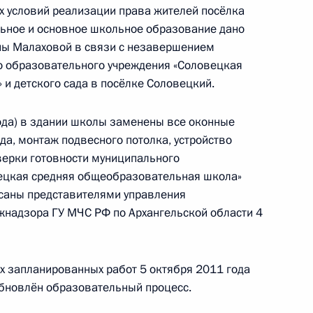
х условий реализации права жителей посёлка
ьное и основное школьное образование дано
Телефонный разговор с командиром
ы Малаховой в связи с незавершением
ен
76-й гвардейской десантно-
о образовательного учреждения «Соловецкая
штурмовой дивизии ВДВ гвардии
и детского сада в посёлке Соловецкий.
полковником Абдулазизом
Шихабидовым
года) в здании школы заменены все оконные
6 августа 2026 года, 20:50
да, монтаж подвесного потолка, устройство
верки готовности муниципального
ецкая средняя общеобразовательная школа»
исаны представителями управления
Встреча с председателем Союза
жнадзора ГУ МЧС РФ по Архангельской области 4
театральных деятелей России
Владимиром Машковым
х запланированных работ 5 октября 2011 года
обновлён образовательный процесс.
5 августа 2026 года, 19:00