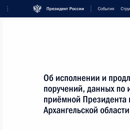
Президент России
События
Стру
Встреча с военнослужащими Во
26 июля 2026 года
Об исполнении и прод
Совещание с членами
поручений, данных по 
8 часов
назад
приёмной Президента 
Архангельской области