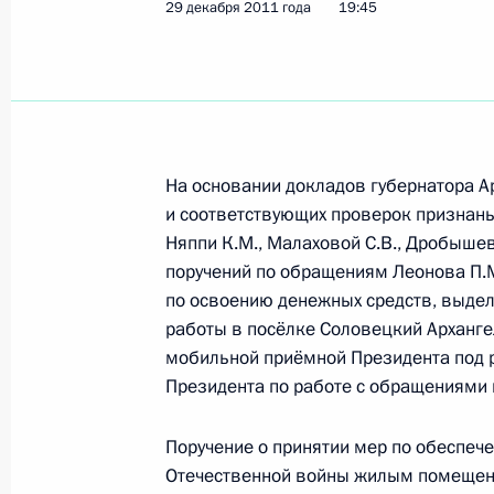
29 декабря 2011 года
19:45
На основании докладов губернатора А
и соответствующих проверок признан
Няппи К.М., Малаховой С.В., Дробышев
поручений по обращениям Леонова П.
по освоению денежных средств, выдел
работы в посёлке Соловецкий Арханге
мобильной приёмной Президента под 
Президента по работе с обращениями 
Рабочая встреча с вице-
Поручение о принятии мер по обеспеч
Отечественной войны жилым помещен
премьером – полпредом