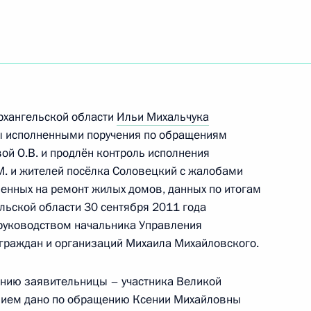
рхангельской области
Ильи Михальчука
ы исполненными поручения по обращениям
ой О.В. и продлён контроль исполнения
М. и жителей посёлка Соловецкий с жалобами
енных на ремонт жилых домов, данных по итогам
льской области 30 сентября 2011 года
руководством начальника Управления
граждан и организаций Михаила Михайловского.
Встреча с Председателем
ению заявительницы – участника Великой
ием дано по обращению Ксении Михайловны
Центризбиркома Эллой