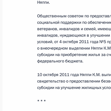
Няппи.
Президента в ДФО Юрием
Трутневым
Общественным советом по предостав
6 августа 2026 года, 13:45
социальной поддержки по обеспечен
ветеранов, инвалидов и семей, имеющ
инвалидов, нуждающихся в улучшени
условий, от 4 октября 2011 года №5 
о внеочередном выделении Няппи К.М
субсидии на приобретение жилья за сч
федерального бюджета.
10 октября 2011 года Няппи К.М. вып
свидетельство о предоставлении без
субсидии на улучшение жилищных усло
* * *
Президент России