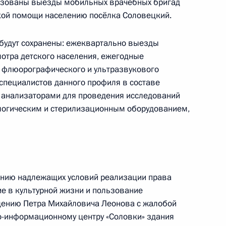
низованы выезды мобильных врачебных бригад
кой помощи населению посёлка Соловецкий.
Семинар-совещание по развитию
будут сохранены: ежеквартально выезды
экосистем цифровой экономики
мотра детского населения, ежегодные
и цифровых платформ
флюорографического и ультразвукового
специалистов данного профиля в составе
9 июля 2026 года, 17:00
 анализаторами для проведения исследований
ологическим и стерилизационным оборудованием,
енте России
ению надлежащих условий реализации права
ие в культурной жизни и пользование
щению Петра Михайловича Леонова с жалобой
о-информационному центру «Соловки» здания
Конституция Российской