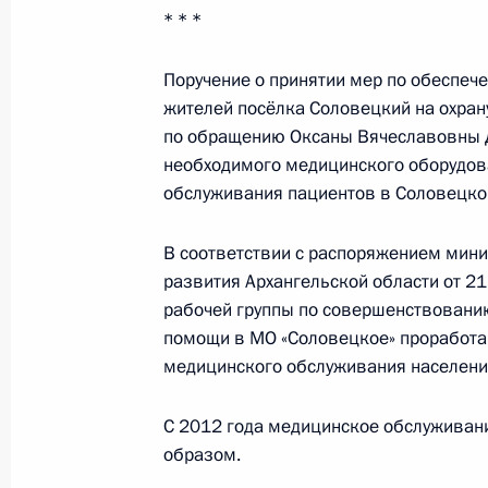
* * *
События и поездки на географ
Поручение о принятии мер по обеспеч
жителей посёлка Соловецкий на охра
по обращению Оксаны Вячеславовны Д
необходимого медицинского оборудов
обслуживания пациентов в Соловецко
Администрация Президента Ро
В соответствии с распоряжением мини
развития Архангельской области от 2
рабочей группы по совершенствовани
помощи в МО «Соловецкое» проработа
Руслан Эдельгериев посетил
медицинского обслуживания населени
Азербайджан
С 2012 года медицинское обслуживан
образом.
23 июля 2026 года, 19:00