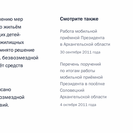
Памфиловой
Смотрите также
лению мер
5 августа 2026 года, 18:15
ию жильём
Работа мобильной
их детей-
приёмной Президента
и жилищных
в Архангельской области
принято решение
30 сентября 2011 года
. безвозмездной
Перечень поручений
ёт средств
по итогам работы
мобильной приёмной
Президента в посёлке
исано
Соловецкий
возмездной
Архангельской области
вий.
4 октября 2011 года