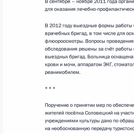
В сентябре – ноябре 2011 года орга
для оказания лечебно-профилактичес
Представлен доклад о деятельности
В 2012 году выездные формы работы 
Уполномоченного по правам
врачебных бригад, в том числе для ос
ребёнка в 2025 году
флюороосмотры. Вопросы проведения 
обследования решены за счёт работы 
14 июля 2026 года, 10:00
выездных бригад. Больница оснащена
крови и мочи, аппаратом ЭКГ, стомат
реанимобилем.
Комиссии и советы
при Презид
* * *
Поручение о принятии мер по обеспеч
жителей посёлка Соловецкий на участ
учреждениями культуры дано по обра
на необоснованную передачу туристск
Меры Правительства