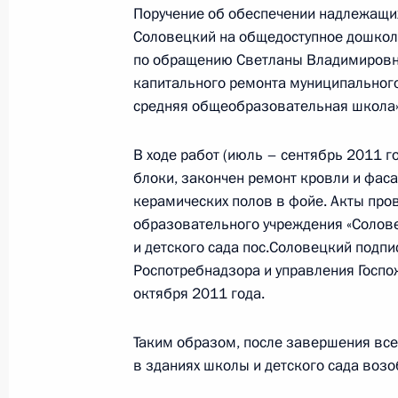
Поручение об обеспечении надлежащи
Соловецкий на общедоступное дошкол
Телефонный разговор
по обращению Светланы Владимировн
с Президентом ОАЭ Мухаммедом Б
капитального ремонта муниципальног
Заидом Аль Нахайяном
средняя общеобразовательная школа» 
В ходе работ (июль – сентябрь 2011 
7 августа 2026 года, 12:50
блоки, закончен ремонт кровли и фаса
керамических полов в фойе. Акты про
образовательного учреждения «Солов
и детского сада пос.Соловецкий подп
Обращение к участникам VIII
Роспотребнадзора и управления Госпо
Российско-Киргизского
октября 2011 года.
экономического форума и XII
Российско-Киргизской
Таким образом, после завершения все
межрегиональной конференции
в зданиях школы и детского сада воз
6 августа 2026 года, 09:00