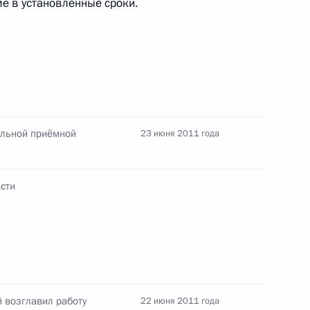
е в установленные сроки.
Центризбиркома Эллой
Памфиловой
5 августа 2026 года, 18:15
ильной приёмной
23 июня 2011 года
сти
 возглавил работу
22 июня 2011 года