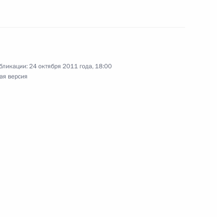
ической карте
бликации:
24 октября 2011 года, 18:00
ая версия
ссии
Заседание межведомственной
рабочей группы
по повышению эффективности
сохранения объектов
культурного наследия,
находящихся