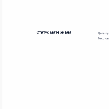
События и поездки на географ
Статус материала
Дата пу
Текстов
Администрация Президента Ро
Руслан Эдельгериев посетил
Азербайджан