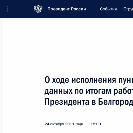
Президент России
События
Стру
Встреча с военнослужащими Во
26 июля 2026 года
О ходе исполнения пун
Рабочая встреча с ви
данных по итогам раб
Президента в ДФО Юр
Президента в Белгород
19 часов
назад
24 октября 2011 года
18:00