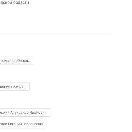
дской области
ом
Обращение к участникам VIII
Российско-Киргизского
экономического форума и XII
Российско-Киргизской
межрегиональной конференции
6 августа 2026 года, 09:00
ородская область
Встреча с врио губернатора
щения граждан
Белгородской области Александром
Шуваевым
ицкий Александр Иванович
5 августа 2026 года, 16:40
енко Евгений Степанович