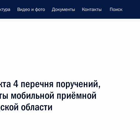
ктура
Видео и фото
Документы
Контакты
Поиск
енно-Морского Флота
кта 4 перечня поручений,
це-премьером – полпредом
оты мобильной приёмной
ием Трутневым
ской области