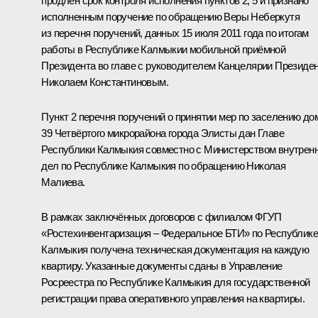
продлён срок контроля исполнения пунктов 2, 5 и признано
исполненным поручение по обращению Веры Неберкутя
из перечня поручений, данных 15 июля 2011 года по итогам
работы в Республике Калмыкии мобильной приёмной
Президента во главе с руководителем Канцелярии Президе
Николаем Константиновым.
Пункт 2 перечня поручений о принятии мер по заселению до
39 Четвёртого микрорайона города Элисты дан Главе
Республики Калмыкия совместно с Министерством внутрен
дел по Республике Калмыкия по обращению Николая
Малиева.
В рамках заключённых договоров с филиалом ФГУП
«Ростехинвентаризация – Федеральное БТИ» по Республике
Калмыкия получена техническая документация на каждую
квартиру. Указанные документы сданы в Управление
Росреестра по Республике Калмыкия для государственной
регистрации права оперативного управления на квартиры.