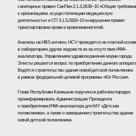
санитарных правил СанПин 2.1.3.2630–10 «Общие требован
к организациям, осуществляющим медицинскую
деятельность» и СП 3.1.5.2826–10 и нарушение правил
транспортировки крови и кровезаменителей.
Анализы на HBS антиген, HCV проводятся на платной основ
в лабораториях других ведомств из‑за отсутствия ИФА-
анализатора. Управлением здравоохранения мэрии города
Элисты решается вопрос по приобретению данного аппарата
Ведётся строительство здания новой детской поликлиники
в рамках федеральной целевой программы «Юг России».
Главе Республики Калмыкия поручено в рабочем порядке
проинформировать Администрацию Президента
о приобретении ИФА-анализатора для МУ «Детская
поликлиника», а также о завершении строительства здания
новой детской поликлиники.