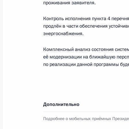
проживания заявителя.
Президента в ДФО Юрием
Трутневым
Контроль исполнения пункта 4 перечн
6 августа 2026 года, 13:45
продлён в части обеспечения устойчив
энергоснабжения.
Комплексный анализ состояния систе
её модернизации на ближайшую персп
по реализации данной программы буде
Дополнительно
Подробнее о мобильных приёмных Президе
Президент России