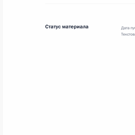
События и поездки на географ
Статус материала
Дата пу
Текстов
Администрация Президента Ро
Руслан Эдельгериев посетил
Азербайджан
23 июля 2026 года, 19:00