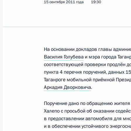
15 сентября 2011 года
19:30
На основании докладов главы админис
Василия Голубева
и мэра города Таган
соответствующей проверки продлён до
пункта 4 перечня поручений, данных 1
Таганроге мобильной приёмной Прези
Аркадия Дворковича
.
Поручение дано по обращению жителя 
Халепо с просьбой об оказании содей
Рабочая встреча с вице-
в предоставлении автомобиля для мн
и в обеспечении устойчивого энергос
премьером – полпредом