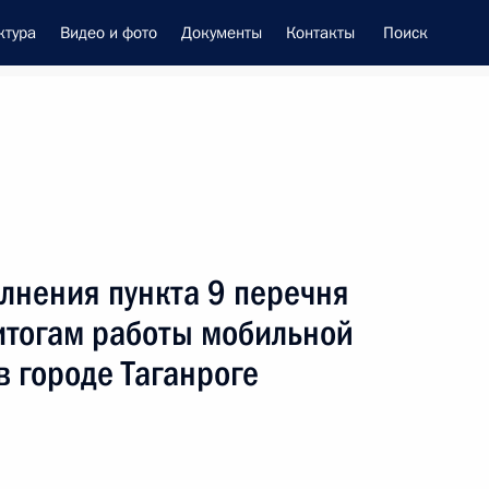
ктура
Видео и фото
Документы
Контакты
Поиск
енно-Морского Флота
лнения пункта 9 перечня
 Совета Безопасности
итогам работы мобильной
 городе Таганроге