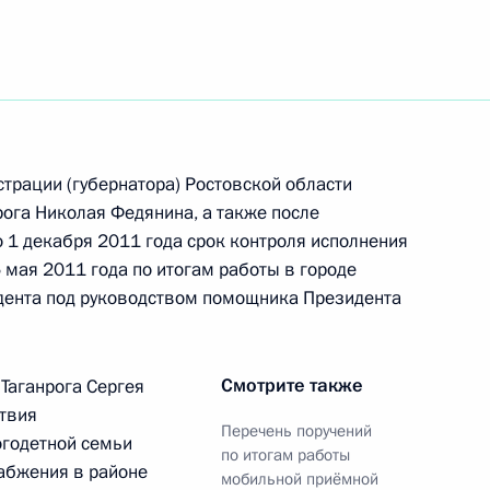
трации (губернатора) Ростовской области
рога Николая Федянина, а также после
 1 декабря 2011 года срок контроля исполнения
5 мая 2011 года по итогам работы в городе
дента под руководством помощника Президента
Смотрите также
Таганрога Сергея
ствия
Перечень поручений
Встреча с Председателем
огодетной семьи
по итогам работы
набжения в районе
Центризбиркома Эллой
мобильной приёмной