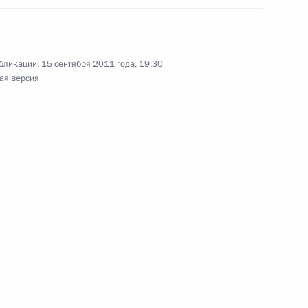
ической карте
бликации:
15 сентября 2011 года, 19:30
ая версия
ссии
Мария Львова-Белова
посетила Свердловскую
область
17 июля 2026 года, 18:00