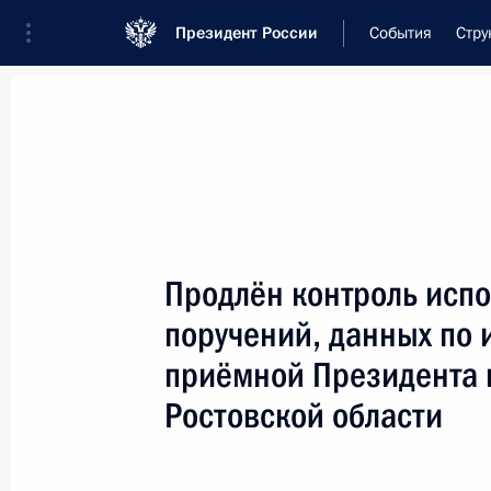
Президент России
События
Стру
Встреча с военнослужащими Во
26 июля 2026 года
Продлён контроль испо
Совещание с членами
поручений, данных по 
1 день
назад
приёмной Президента в
Ростовской области