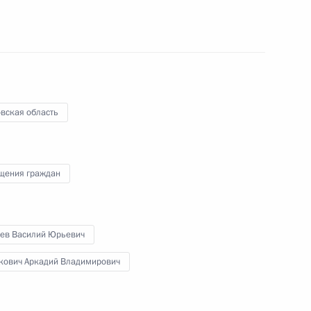
Телефонный разговор с командиром
ен
76-й гвардейской десантно-
штурмовой дивизии ВДВ гвардии
полковником Абдулазизом
Шихабидовым
вская область
6 августа 2026 года, 20:50
щения граждан
Встреча с председателем Союза
театральных деятелей России
Владимиром Машковым
бев Василий Юрьевич
кович Аркадий Владимирович
5 августа 2026 года, 19:00