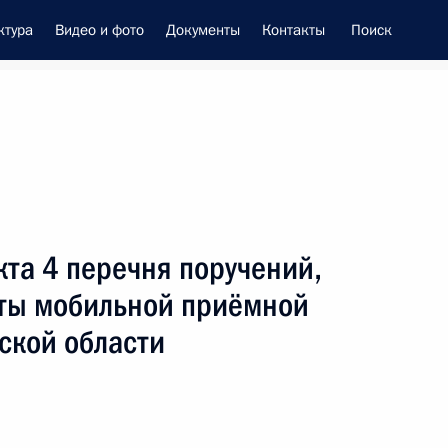
ктура
Видео и фото
Документы
Контакты
Поиск
енно-Морского Флота
кта 4 перечня поручений,
вом Министерства обороны
оты мобильной приёмной
ской области