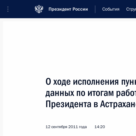
Президент России
События
Стру
Встреча с военнослужащими Во
26 июля 2026 года
О ходе исполнения пун
Встреча с руководст
данных по итогам раб
15 часов
назад
Президента в Астрахан
12 сентября 2011 года
14:20