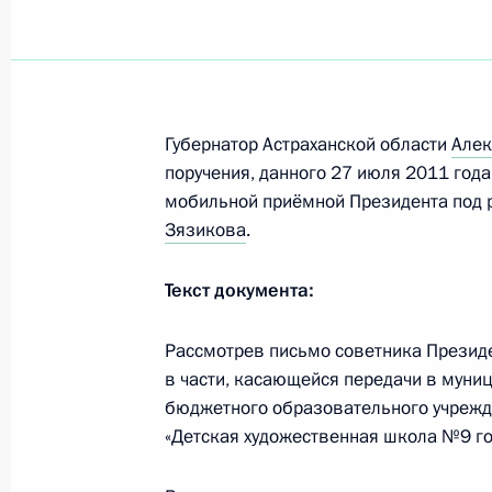
Губернатор Астраханской области
Алек
поручения, данного 27 июля 2011 года
мобильной приёмной Президента под 
Зязикова
.
Текст документа:
Рассмотрев письмо советника Презид
в части, касающейся передачи в муни
бюджетного образовательного учрежд
«Детская художественная школа №9 го
Встреча с Председателем
Центризбиркома Эллой