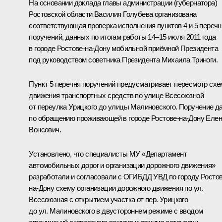
На основании доклада главы администрации (губернатора)
Ростовской области
Василия Голубева
организована
соответствующая проверка исполнения пунктов 4 и 5 перечн
поручений, данных по итогам работы 14–15 июля 2011 года
в городе Ростове-на-Дону мобильной приёмной Президента
под руководством советника Президента
Михаила Триноги
.
Пункт 5 перечня поручений предусматривает пересмотр сх
движения транспортных средств по улице Всесоюзной
от переулка Урицкого до улицы Малиновского. Поручение д
по обращению проживающей в городе Ростове-на-Дону Еле
Вонсович.
Установлено, что специалисты МУ «Департамент
автомобильных дорог и организации дорожного движения»
разработали и согласовали с ОГИБДД УВД по городу Ростов
на-Дону схему организации дорожного движения по ул.
Всесоюзная с открытием участка от пер. Урицкого
до ул. Малиновского в двустороннем режиме с вводом