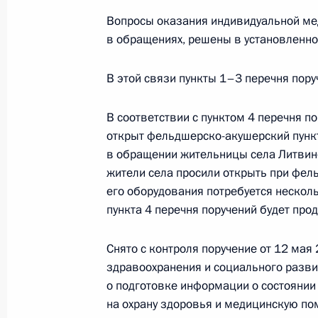
Вопросы оказания индивидуальной ме
Поздравление с Днём строителя
в обращениях, решены в установленно
В этой связи пункты 1–3 перечня пору
9 августа 2026 года, 00:00
В соответствии с пунктом 4 перечня 
открыт фельдшерско-акушерский пункт
в обращении жительницы села Литвино
Телефонный разговор с командир
жители села просили открыть при фел
76-й гвардейской десантно-
его оборудования потребуется нескол
штурмовой дивизии ВДВ гвардии
пункта 4 перечня поручений будет про
полковником Абдулазизом
Шихабидовым
Снято с контроля поручение от 12 ма
здравоохранения и социального разви
6 августа 2026 года, 20:50
о подготовке информации о состоянии
на охрану здоровья и медицинскую по