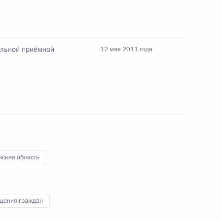
Российско-китайская встреча
ильной приёмной
12 мая 2011 года
8 июля 2026 года, 15:00
енте России
нская область
Конституция Российской
Федерации
щения граждан