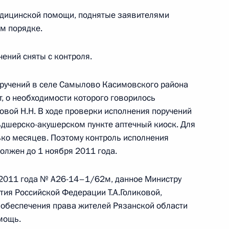
дицинской помощи, поднятые заявителями
Телефонный разговор
м порядке.
с Президентом ОАЭ Мухаммедом Бен
Заидом Аль Нахайяном
чений сняты с контроля.
7 августа 2026 года, 12:50
поручений в селе Самылово Касимовского района
, о необходимости которого говорилось
вой Н.Н. В ходе проверки исполнения поручений
ом
Обращение к участникам VIII
ьдшерско-акушерском пункте аптечный киоск. Для
Российско-Киргизского
ько месяцев. Поэтому контроль исполнения
экономического форума и XII
должен до 1 ноября 2011 года.
Российско-Киргизской
межрегиональной конференции
я 2011 года № А26-14–1/62м, данное Министру
тия Российской Федерации Т.А.Голиковой,
6 августа 2026 года, 09:00
 обеспечения права жителей Рязанской области
мощь.