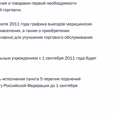
ния и товарами первой необходимости
 торговли.
 июля 2011 года графика выездов медицинских
населения, а также о приобретении
олавки) для улучшения торгового обслуживания
льным учреждениям с 1 сентября 2011 года будет
Заседание межведомственной
рабочей группы по повышению
эффективности сохранения объектов
 исполнения пункта 5 перечня поручений
культурного наследия, находящихся
у Российской Федерации до 1 сентября
в неудовлетворительном состоянии
14 июля 2026 года, 15:00