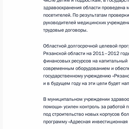
числе детям и подросткам, в государ
Президента в ДФО Юрием
здравоохранения области проведена 
Трутневым
посетителей. По результатам проверк
руководителей медицинских учреждени
6 августа 2026 года, 13:45
трудовые договоры.
Областной долгосрочной целевой про
Рязанской области на 2011–2012 год
финансовых ресурсов на капитальный 
современным оборудованием и обеспе
государственному учреждению «Рязанс
и в будущем году на эти цели будет н
В муниципальном учреждении здравоо
помощи» усилен контроль за работой 
под строительство новых корпусов бо
Президент России
программу «Адресная инвестиционная