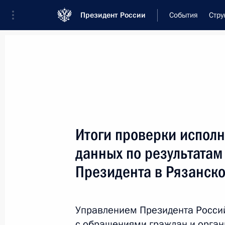
Президент России
События
Стру
Встреча с военнослужащими Во
26 июля 2026 года
Итоги проверки исполн
Совещание с членами
данных по результата
2 дня
назад
Президента в Рязанско
Управлением Президента Росси
с обращениями граждан и орган