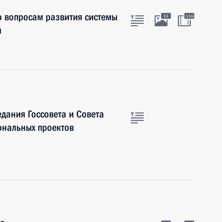
о вопросам развития системы
11
11м
й
едания Госсовета и Совета
ональных проектов