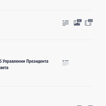
а
6
22м
б Управлении Президента
овета