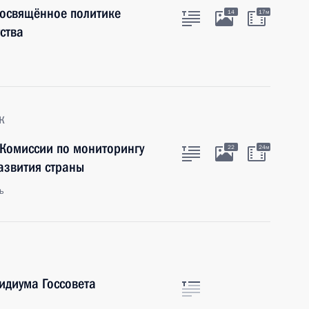
посвящённое политике
14
17м
тства
к
 Комиссии по мониторингу
22
24м
азвития страны
ь
идиума Госсовета