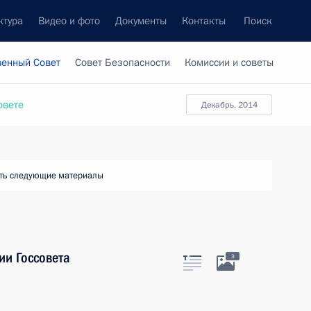
ктура
Видео и фото
Документы
Контакты
Поиск
венный Совет
Совет Безопасности
Комиссии и советы
овете
декабрь, 2014
ть следующие материалы
ии Госсовета
3