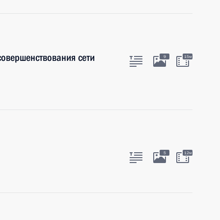
совершенствования сети
9
15м
а
5
12м