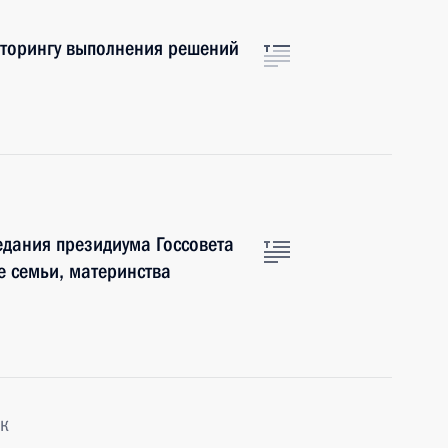
иторингу выполнения решений
едания президиума Госсовета
е семьи, материнства
к