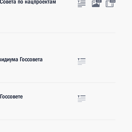
 Совета по нацпроектам
14
24м
зидиума Госсовета
Госсовете