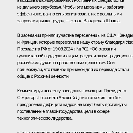
высококвалифицированных иностранных специалистов
из дальнего зарубежья. Чтобы эти механизмы работали
эффективно, важно синхронизировать их с реальными
запросами рынка труда», – сказал Владислав Шапша.
В заседании приняли участие переселенцы из США, Канады
и Франции, которые переехали в нашу страну благодаря Ука
Президента РФ от 19.08.2024 г. № 702 «Об оказании
гуманитарной поддержки лицам, разделяющим традиционн
российские духовно-нравственные ценности». Они
подчеркнули, что главной причиной для их переезда стали
общие с Россией ценности.
Комментируя повестку заседания, помощник Президента,
Секретарь Госсовета
Алексей Дюмин
отметил, что без
преодоления дефицита кадров не могут быть достигнуты
поставленные главой государства цели в сфере
технологического лидерства.
«Только комплексный и при этом индивидуальный подход