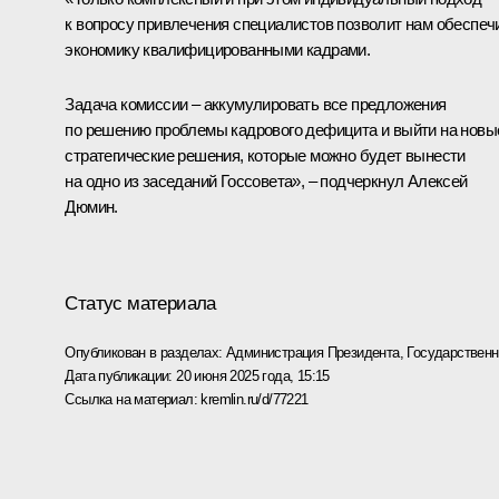
к вопросу привлечения специалистов позволит нам обеспеч
экономику квалифицированными кадрами.
Задача комиссии – аккумулировать все предложения
по решению проблемы кадрового дефицита и выйти на новы
стратегические решения, которые можно будет вынести
на одно из заседаний Госсовета», – подчеркнул Алексей
Дюмин.
Статус материала
Опубликован в разделах:
Администрация Президента
,
Государствен
Дата публикации:
20 июня 2025 года, 15:15
Ссылка на материал:
kremlin.ru/d/77221