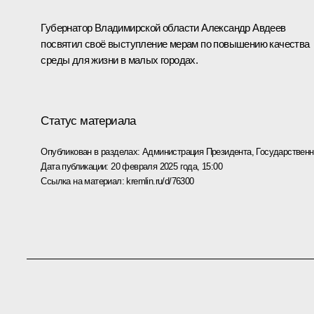
Губернатор Владимирской области
Александр Авдеев
посвятил своё выступление мерам по повышению качества
среды для жизни в малых городах.
Статус материала
Опубликован в разделах:
Администрация Президента
,
Государствен
Дата публикации:
20 февраля 2025 года, 15:00
Ссылка на материал:
kremlin.ru/d/76300