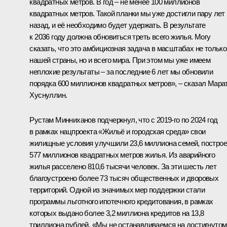
квадратных метров. В год – не менее 100 миллионов
квадратных метров. Такой планки мы уже достигли пару лет
назад, и её необходимо будет удержать. В результате
к 2036 году должна обновиться треть всего жилья. Могу
сказать, что это амбициозная задача в масштабах не только
нашей страны, но и всего мира. При этом мы уже имеем
неплохие результаты – за последние 6 лет мы обновили
порядка 600 миллионов квадратных метров», – сказал Мара
Хуснуллин.
Рустам Минниханов
подчеркнул, что с 2019-го по 2024 год
в рамках нацпроекта «Жильё и городская среда» свои
жилищные условия улучшили 23,6 миллиона семей, постро
577 миллионов квадратных метров жилья. Из аварийного
жилья расселено 810,6 тысячи человек. За эти шесть лет
благоустроено более 73 тысяч общественных и дворовых
территорий. Одной из значимых мер поддержки стали
программы льготного ипотечного кредитования, в рамках
которых выдано более 3,2 миллиона кредитов на 13,8
триллиона рублей. «Мы не останавливаемся на достигнутом