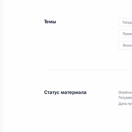
по ядерному сдержив
25 сентября 2024 года
Москва, Кремль
Темы
Госу
Пром
Экон
Статус материала
Опублик
Государ
Дата пу