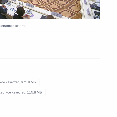
«Российская энергетическая
неделя»
26 сентября 2024 года
Видео, 43 мин.
азвития экспорта
кое качество,
671.8 МБ
артное качество,
115.8 МБ
о совещания Совбеза