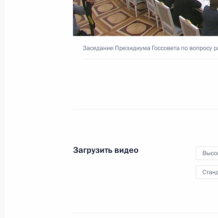
областей с Россией
30 сентября 2024 года
Видео, 4 мин.
Заседание Президиума Госсовета по вопросу р
Загрузить видео
Высо
Станд
Заседание Постоянног