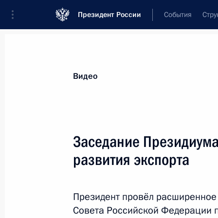
Президент России
События
Стру
Видеозаписи
Фотографии
Аудиозапи
Все материалы
Выступления
Совещан
Видео
Показа
Заседание Президиума 
развития экспорта
Посещение индустриального
парка «Руднево»
Президент провёл расширенное 
Совета Российской Федерации по