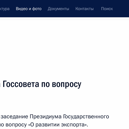
ктура
Видео и фото
Документы
Контакты
Поиск
си
ия, встречи
Встречи со СМИ
октябрь, 2024
ть следующие материалы
Госсовета по вопросу
Открытие объектов
социальной инфраструктуры
заседание Президиума Государственного
в новых регионах
 вопросу «О развитии экспорта».