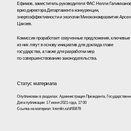
Ефимов, заместитель руководителя ФАС Нелли Галимханов
врио директора Департамента конкуренции,
энергоэффективности и экологии Минэкономразвития Арсен
Цахоев.
Комиссия проработает озвученные предложения, ключевые
из них лягут в основу инициатив для доклада главе
государства, а также для разработки мер
по совершенствованию законодательства.
Статус материала
Опубликован в разделах:
Администрация Президента
,
Государствен
Дата публикации:
17 июня 2021 года, 17:00
Ссылка на материал:
kremlin.ru/d/65878