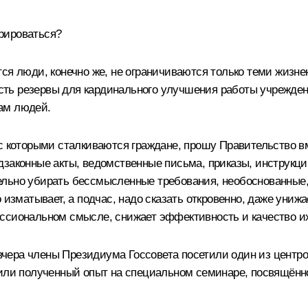
рироваться?
тся люди, конечно же, не ограничиваются только теми жизн
 есть резервы для кардинального улучшения работы учрежд
ам людей.
 с которыми сталкиваются граждане, прошу Правительство в
дзаконные акты, ведомственные письма, приказы, инструкци
ельно убирать бессмысленные требования, необоснованные,
о изматывает, а подчас, надо сказать откровенно, даже уни
ссиональном смысле, снижает эффективность и качество их
 вчера члены Президиума Госсовета посетили один из центро
дили полученный опыт на специальном семинаре, посвящённ