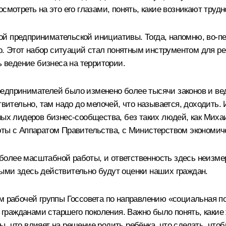
смотреть на это его глазами, понять, какие возникают трудн
ой предпринимательской инициативы. Тогда, напомню, во-п
дко. Этот набор ситуаций стал понятным инструментом для р
ь ведение бизнеса на территории.
едпринимателей было изменено более тысячи законов и ве
твительно, там надо до мелочей, что называется, доходить.
ных лидеров бизнес-сообщества, без таких людей, как
Миха
оты с Аппаратом Правительства, с Министерством экономиче
олее масштабной работы, и ответственность здесь неизмер
ыми здесь действительно будут оценки наших граждан.
м рабочей группы Госсовета по направлению «социальная по
гражданами старшего поколения. Важно было понять, какие
, что влияет на решение родить ребёнка, что сделать, что