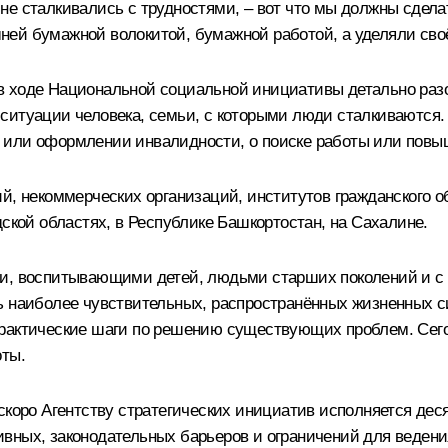
не сталкивались с трудностями, – вот что мы должны сдела
ней бумажной волокитой, бумажной работой, а уделяли сво
в ходе Национальной социальной инициативы детально разо
итуации человека, семьи, с которыми люди сталкиваются. Р
 или оформлении инвалидности, о поиске работы или повы
ий, некоммерческих организаций, институтов гражданского 
дской областях, в Республике Башкортостан, на Сахалине.
и, воспитывающими детей, людьми старших поколений и с л
ь наиболее чувствительных, распространённых жизненных 
практические шаги по решению существующих проблем. Сего
оты.
скоро Агентству стратегических инициатив исполняется де
вных, законодательных барьеров и ограничений для ведения