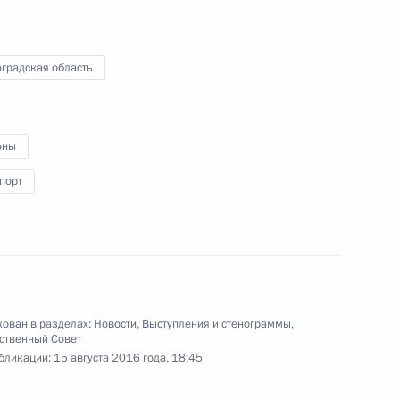
та о развитии внутренних
градская область
оны
порт
отовке президиума Госсовета
 в России
ован в разделах:
Новости
,
Выступления и стенограммы
,
ственный Совет
бликации:
15 августа 2016 года, 18:45