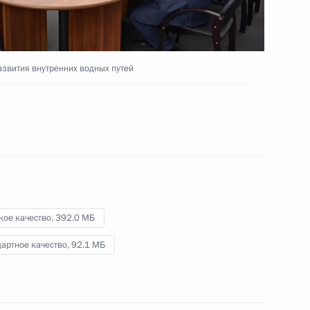
о вопросу исполнения
я развития
азвития внутренних водных путей
ума Госсовета о повышении
ударственной власти
кое качество,
392.0 МБ
муществом
артное качество,
92.1 МБ