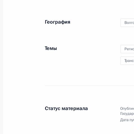
15 июля 2016 года, пятница
Заседание рабочей группы Госсове
География
Волго
водных путей в России
15 июля 2016 года, 13:00
Астрахань
Темы
Реги
Транс
24 июня 2016 года, пятница
Заседание рабочей группы по подг
по вопросам развития водных путей
24 июня 2016 года, 15:45
Тверь
Статус материала
Опублик
Государ
Дата пу
16 июня 2016 года, четверг