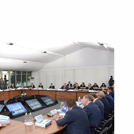
о повышении инвестиционной
14
14м
ортов
 Белокуриха
о вопросу развития
11
17м