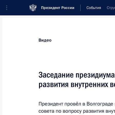
Президент России
События
Стру
Президент
Администрация
Государст
Новости
Сведения о Государственном С
Видео
Показа
Заседание президиума 
развития внутренних в
7 сентября 2016 года, среда
Заседание рабочей группы Госсове
инвестиционной привлекательност
Президент провёл в Волгограде
совета по вопросу развития вну
7 сентября 2016 года, 16:00
Тюмень