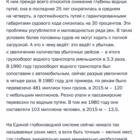
К ним прежде всего относится снижение глубины водных
путей, она в последние 25 лет сократилась в среднем
на четверть, а протяжённость путей с гарантированными
габаритами судового хода снизилась на 30 процентов. Эти
проблемы усугубляются и маловодностью ряда рек. В таких
условиях более половины судов не могут ходить с полной
загрузкой. А это к чему ведёт: это ведёт к убыткам,
к увеличению количества убыточных рейсов – в итоге
грузооборот водного транспорта уменьшился в 3,3 раза.
В 1990 году грузооборот водного транспорта был
сопоставим с автомобильным, сейчас разрыв увеличился
в четыре раза. В 1980 году, для примера, по рекам было
перевезено 481 миллион тонн грузов, в 2015-м – 120
с небольшим миллионов. Резко упали и пассажирские
перевозки по водным путям. В том же 1980 году они
составляли 103 миллиона человек, в 2015-м – 13,5.
На Единой глубоководной системе сейчас немало так
называемых узких мест, а если быть точным – мелких мест,
где глубина значительно ниже минимально необходимой