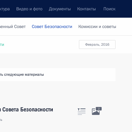
ктура
Видео и фото
Документы
Контакты
Поиск
венный Совет
Совет Безопасности
Комиссии и советы
ти
февраль, 2016
ть следующие материалы
 Совета Безопасности
2
ль