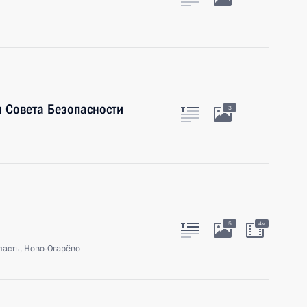
 Совета Безопасности
3
5
4м
асть, Ново-Огарёво