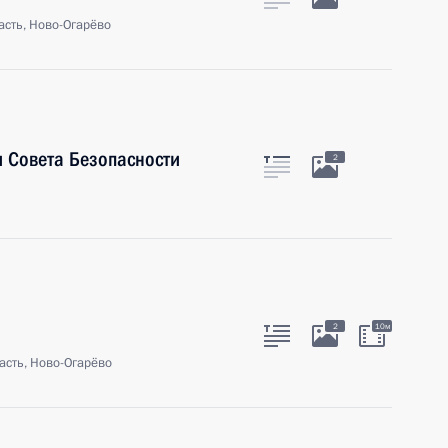
сть, Ново-Огарёво
 Совета Безопасности
2
2
10м
асть, Ново-Огарёво