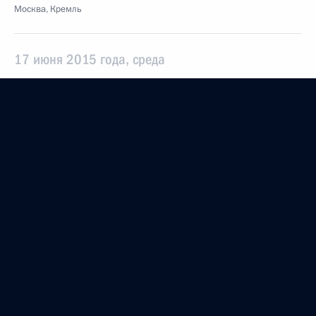
Москва, Кремль
17 июня 2015 года, среда
Совещание с постоянными членами Совета
Безопасности
17 июня 2015 года, 18:10
Московская область, Ново-Огарёво
29 мая 2015 года, пятница
Совещание с постоянными членами Совета
Безопасности
29 мая 2015 года, 14:20
Москва, Кремль