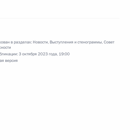
 Совета Безопасности
2
ь
ован в разделах:
Новости
,
Выступления и стенограммы
,
Совет
сности
бликации:
3 октября 2023 года, 19:00
ая версия
 Совета Безопасности
1
сть, Ново-Огарёво
 Совета Безопасности
3