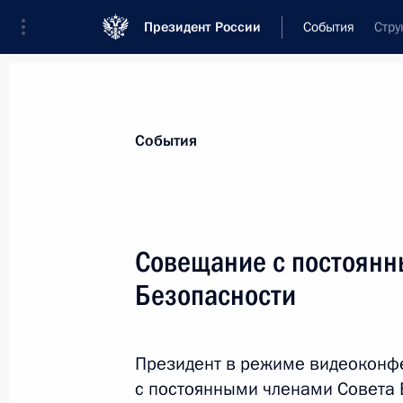
Президент России
События
Стру
Президент
Администрация
Государст
Новости
Сведения о Совете Безопаснос
События
Показа
Совещание с постоянн
Безопасности
11 апреля 2024 года, четверг
Совещание с постоянными членами
Президент в режиме видеоконф
11 апреля 2024 года, 18:00
с постоянными членами Совета 