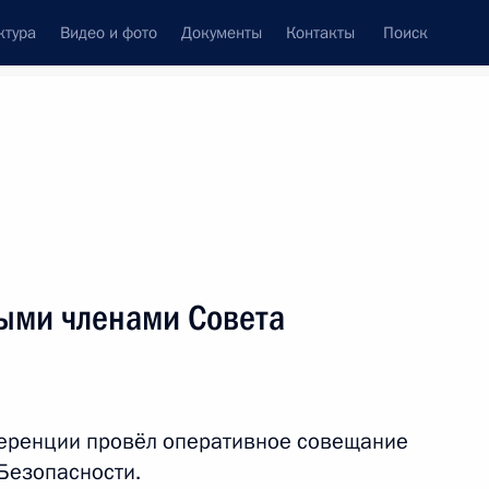
ктура
Видео и фото
Документы
Контакты
Поиск
венный Совет
Совет Безопасности
Комиссии и советы
ти
апрель, 2024
ть следующие материалы
ыми членами Совета
 Совета Безопасности
5
еренции провёл оперативное совещание
Безопасности.