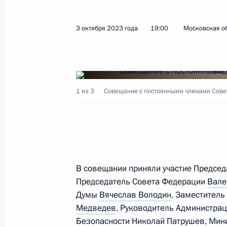
5 апреля 2024 года, пятница
3 октября 2023 года
19:00
Московская об
Совещание с постоянными членами
5 апреля 2024 года, 13:15
Москва, Кремль
1 из 3
Совещание с постоянными членами Совет
29 марта 2024 года, пятница
Совещание с постоянными членами
29 марта 2024 года, 13:30
Московская обла
В совещании приняли участие Предсе
Председатель Совета Федерации
Вале
Думы
Вячеслав Володин
, Заместитель
22 марта 2024 года, пятница
Медведев
, Руководитель Администра
Совещание с постоянными членами
Безопасности
Николай Патрушев
, Мин