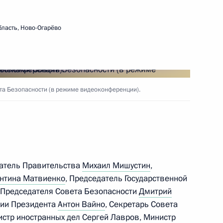
ласть, Ново-Огарёво
 Совета Безопасности
3
а Безопасности (в режиме видеоконференции).
 Совета Безопасности
2
сть, Ново-Огарёво
датель Правительства
Михаил Мишустин
,
нтина Матвиенко
, Председатель Государственной
 Председателя Совета Безопасности
Дмитрий
ции Президента
Антон Вайно
, Секретарь Совета
 Совета Безопасности
2
истр иностранных дел
Сергей Лавров
, Министр