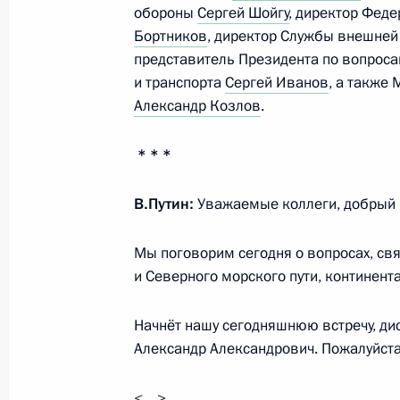
обороны
Сергей Шойгу
, директор Фед
22 марта 2024 года, 14:25
Московская обла
Бортников
, директор Службы внешне
представитель Президента по вопроса
и транспорта
Сергей Иванов
, а также
15 марта 2024 года, пятница
Александр Козлов
.
Совещание с постоянными членами
* * *
15 марта 2024 года, 17:45
Московская обла
В.Путин:
Уважаемые коллеги, добрый 
1 марта 2024 года, пятница
Мы поговорим сегодня о вопросах, свя
и Северного морского пути, континент
Совещание с постоянными членами
1 марта 2024 года, 13:30
Москва, Кремль
Начнёт нашу сегодняшнюю встречу, ди
Александр Александрович. Пожалуйста
<…>
13 февраля 2024 года, вторник