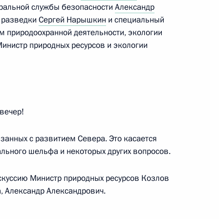
еральной службы безопасности
Александр
сть, Ново-Огарёво
й разведки
Сергей Нарышкин
и специальный
м природоохранной деятельности, экологии
 Министр природных ресурсов и экологии
 Совета Безопасности
2
4м
сть, Ново-Огарёво
вечер!
занных с развитием Севера. Это касается
ального шельфа и некоторых других вопросов.
 Совета Безопасности
2
скуссию Министр природных ресурсов Козлов
, Александр Александрович.