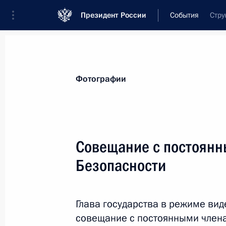
Президент России
События
Стру
Президент
Администрация
Государст
Новости
Сведения о Совете Безопаснос
Фотографии
Показа
Совещание с постоянн
Безопасности
3 марта 2023 года, пятница
Совещание с постоянными членами
Глава государства в режиме ви
3 марта 2023 года, 16:00
Москва, Кремль
совещание с постоянными члена