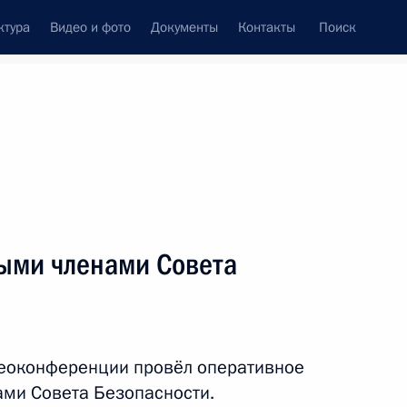
ктура
Видео и фото
Документы
Контакты
Поиск
венный Совет
Совет Безопасности
Комиссии и советы
ти
март, 2023
ть следующие материалы
ыми членами Совета
 Совета Безопасности
2
деоконференции провёл оперативное
ми Совета Безопасности.