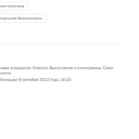
асть, Ново-Огарёво
няя политика
ональная безопасность
 Совета Безопасности
1
асть, Ново-Огарёво
ован в разделах:
Новости
,
Выступления и стенограммы
,
Совет
сности
бликации:
9 сентября 2022 года, 16:10
 Совета Безопасности
2
асть, Ново-Огарёво