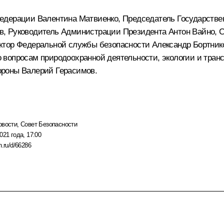
Федерации
Валентина Матвиенко
, Председатель Государств
в
, Руководитель Администрации Президента
Антон Вайно
, 
ектор Федеральной службы безопасности
Александр Бортник
 вопросам природоохранной деятельности, экологии и тран
бороны
Валерий Герасимов
.
овости
,
Совет Безопасности
021 года, 17:00
n.ru/d/66286