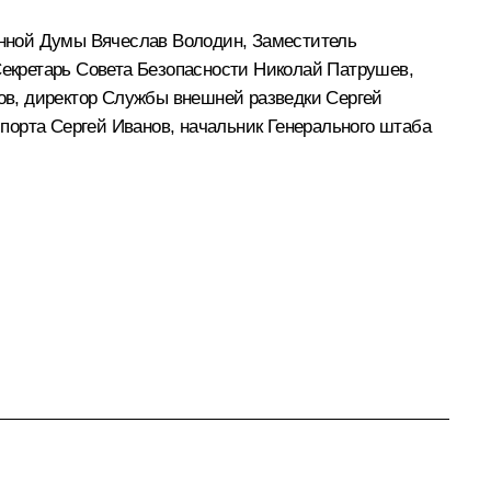
енной Думы
Вячеслав Володин
, Заместитель
Секретарь Совета Безопасности
Николай Патрушев
,
ов
, директор Службы внешней разведки
Сергей
спорта
Сергей Иванов
, начальник Генерального штаба