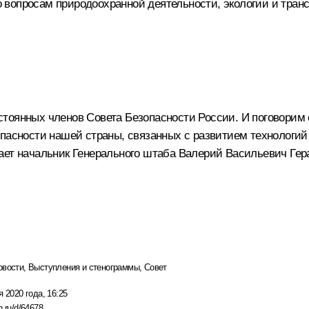
 вопросам природоохранной деятельности, экологии и тран
тоянных членов Совета Безопасности России. И поговорим с
пасности нашей страны, связанных с развитием технологий 
ает начальник Генерального штаба Валерий Васильевич Гер
овости
,
Выступления и стенограммы
,
Совет
я 2020 года, 16:25
n.ru/d/64678