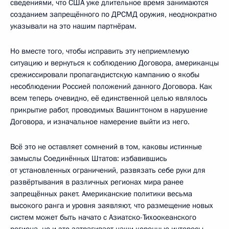
сведениями, что США уже длительное время занимаются
созданием запрещённого по ДРСМД оружия, неоднократно
указывали на это нашим партнёрам.
Но вместе того, чтобы исправить эту неприемлемую
ситуацию и вернуться к соблюдению Договора, американцы
срежиссировали пропагандистскую кампанию о якобы
несоблюдении Россией положений данного Договора. Как
всем теперь очевидно, её единственной целью являлось
прикрытие работ, проводимых Вашингтоном в нарушение
Договора, и изначальное намерение выйти из него.
Всё это не оставляет сомнений в том, каковы истинные
замыслы Соединённых Штатов: избавившись
от установленных ограничений, развязать себе руки для
развёртывания в различных регионах мира ранее
запрещённых ракет. Американские политики весьма
высокого ранга и уровня заявляют, что размещение новых
систем может быть начато с Азиатско-Тихоокеанского
региона, но и это затрагивает наши коренные интересы,