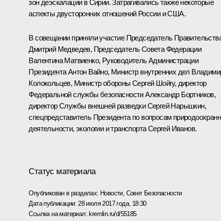
зон деэскалации в Сирии. Затрагивались также некоторые
аспекты двусторонних отношений России и США.
В совещании приняли участие Председатель Правительств
Дмитрий Медведев
, Председатель Совета Федерации
Валентина Матвиенко
, Руководитель Администрации
Президента
Антон Вайно
, Министр внутренних дел
Владими
Колокольцев
, Министр обороны
Сергей Шойгу
, директор
Федеральной службы безопасности
Александр Бортников
,
директор Службы внешней разведки
Сергей Нарышкин
,
спецпредставитель Президента по вопросам природоохран
деятельности, экологии и транспорта
Сергей Иванов
.
Статус материала
Опубликован в разделах:
Новости
,
Совет Безопасности
Дата публикации:
28 июля 2017 года, 18:30
Ссылка на материал:
kremlin.ru/d/55185