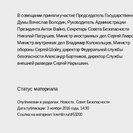
В совещании приняли участие Председатель Государствен
Думы
Вячеслав Володин
, Руководитель Администрации
Президента
Антон Вайно
, Секретарь Совета Безопасности
Николай Патрушев
, Министр иностранных дел
Сергей Лавр
Министр внутренних дел
Владимир Колокольцев
, Министр
обороны
Сергей Шойгу
, директор Федеральной службы
безопасности
Александр Бортников
, директор Службы
внешней разведки
Сергей Нарышкин
.
Статус материала
Опубликован в разделах:
Новости
,
Совет Безопасности
Дата публикации:
3 ноября 2016 года, 14:30
Ссылка на материал:
kremlin.ru/d/53200