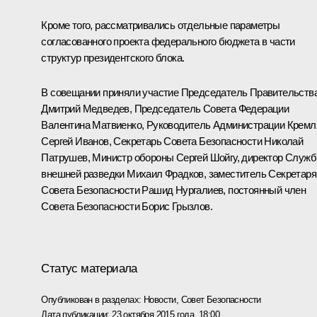
Кроме того, рассматривались отдельные параметры
согласованного проекта федерального бюджета в части
структур президентского блока.
В совещании приняли участие Председатель Правительств
Дмитрий Медведев
, Председатель Совета Федерации
Валентина Матвиенко
, Руководитель Администрации Кремл
Сергей Иванов
, Секретарь Совета Безопасности
Николай
Патрушев
, Министр обороны
Сергей Шойгу
, директор Служ
внешней разведки
Михаил Фрадков
, заместитель Секретаря
Совета Безопасности
Рашид Нургалиев
, постоянный член
Совета Безопасности
Борис Грызлов
.
Статус материала
Опубликован в разделах:
Новости
,
Совет Безопасности
Дата публикации:
23 октября 2015 года, 18:00