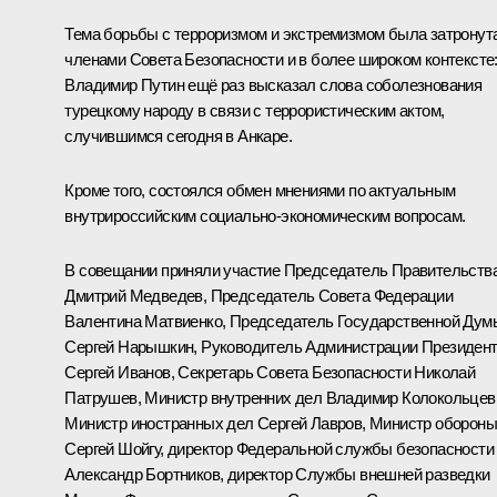
Тема борьбы с терроризмом и экстремизмом была затронут
членами Совета Безопасности и в более широком контексте
Владимир Путин ещё раз высказал слова
соболезнования
турецкому народу в связи с террористическим актом,
случившимся сегодня в Анкаре.
Кроме того, состоялся обмен мнениями по актуальным
внутрироссийским социально-экономическим вопросам.
В совещании приняли участие Председатель Правительств
Дмитрий Медведев
, Председатель Совета Федерации
Валентина Матвиенко
, Председатель Государственной Дум
Сергей Нарышкин
, Руководитель Администрации Президен
Сергей Иванов
, Секретарь Совета Безопасности
Николай
Патрушев
, Министр внутренних дел
Владимир Колокольцев
Министр иностранных дел
Сергей Лавров
, Министр оборон
Сергей Шойгу
, директор Федеральной службы безопасности
Александр Бортников
, директор Службы внешней разведки