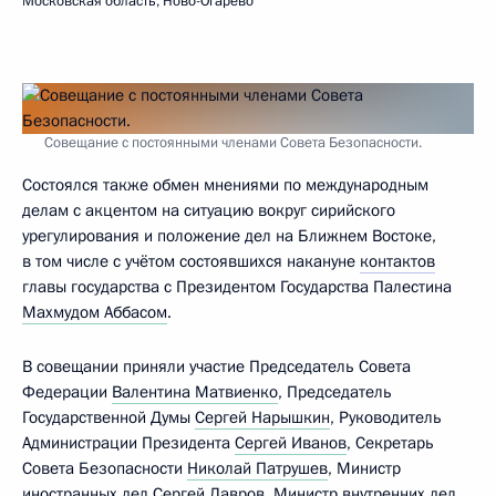
Московская область, Ново-Огарёво
Совещание с постоянными членами Совета Безопасности.
Состоялся также обмен мнениями по международным
делам с акцентом на ситуацию вокруг сирийского
урегулирования и положение дел на Ближнем Востоке,
в том числе с учётом состоявшихся накануне
контактов
главы государства с Президентом Государства Палестина
Махмудом Аббасом
.
В совещании приняли участие Председатель Совета
Федерации
Валентина Матвиенко
, Председатель
Государственной Думы
Сергей Нарышкин
, Руководитель
Администрации Президента
Сергей Иванов
, Секретарь
Совета Безопасности
Николай Патрушев
, Министр
иностранных дел
Сергей Лавров
, Министр внутренних дел