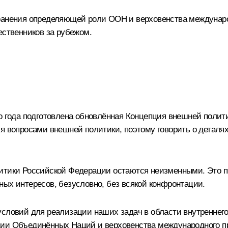
ранения определяющей роли ООН и верховенства междунаро
ественников за рубежом.
о года подготовлена обновлённая
Концепция
внешней полити
ся вопросами внешней политики, поэтому говорить о деталя
итики Российской Федерации остаются неизменными. Это пр
ных интересов, безусловно, без всякой конфронтации.
условий для реализации наших задач в области внутреннег
ции Объединённых Наций и верховенства международного п